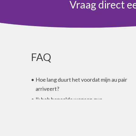
Vraag direct e
FAQ
Hoe lang duurt het voordat mijn au pair
arriveert?
Ik heb bepaalde wensen qua
werkzaamheden voor mijn au pair, mag dat
Wat moet mijn au pair regelen om naar
Nederland te kunnen komen?