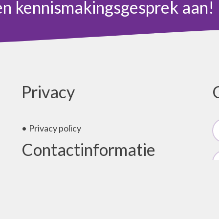
en kennismakingsgesprek aan!
Privacy
Privacy policy
Contactinformatie
?
Complete Au Pair B.V.
Chrysanttuin 21,
2643 NC Pijnacker